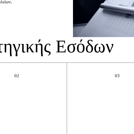
λείων,
τηγικής Εσόδων
02
03